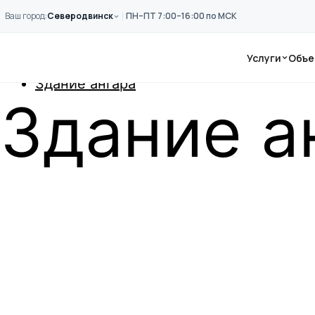
Перейти к основному содержанию
Ваш город:
Северодвинск
ПН–ПТ 7:00–16:00 по МСК
Главная
Услуги
Объе
Примеры работ
Здание ангара
Здание а