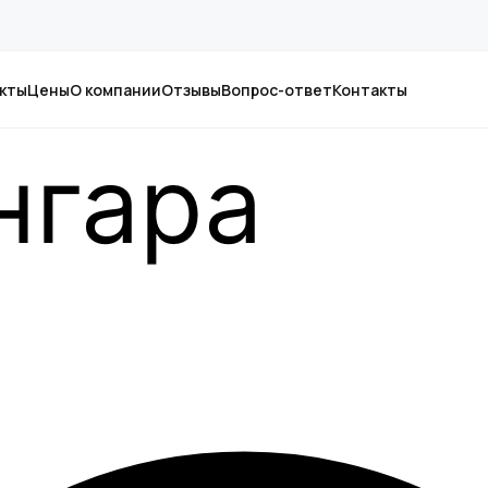
кты
Цены
О компании
Отзывы
Вопрос-ответ
Контакты
нгара